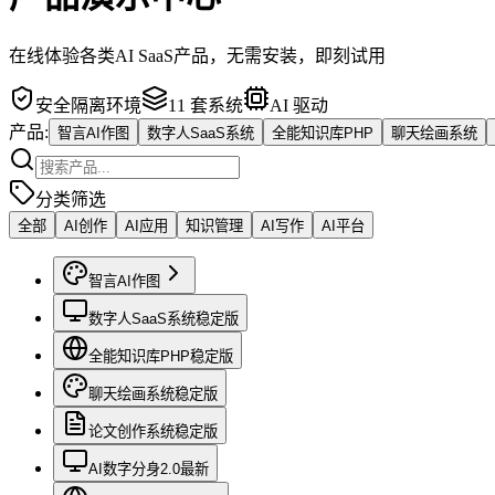
在线体验各类AI SaaS产品，无需安装，即刻试用
安全隔离环境
11
套系统
AI 驱动
产品:
智言AI作图
数字人SaaS系统
全能知识库PHP
聊天绘画系统
分类筛选
全部
AI创作
AI应用
知识管理
AI写作
AI平台
智言AI作图
数字人SaaS系统
稳定版
全能知识库PHP
稳定版
聊天绘画系统
稳定版
论文创作系统
稳定版
AI数字分身2.0
最新