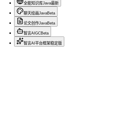
全能知识库Java
最新
聊天绘画Java
Beta
论文创作Java
Beta
智言AIGC
Beta
智言AI平台框架
稳定版
智言AI作图
最新
v1.0.0
AI创作
申请专属演示
联系技术顾问